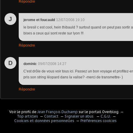
Répondre
J
jerome et foucauld
12/07/2008 19:10
le bresil c est cool, hein thibauld ? surtout quand on peut pas sortir
bises a ceux qui sont reste sur lyon !!!
Répondre
D
dominic
09/07/2008 14:27
C'est drôle de vous voir tous ici. Passez un bon voyage et profitez-en
pris son string léopard dans la valise? -merci de transmettre- )
Répondre
Voir le profil de
Jean François Duchamp
sur le portail Overblog
Top articles
Contact
Signaler un abus
C.G.U.
Cookies et données personnelles
Préférences cookies