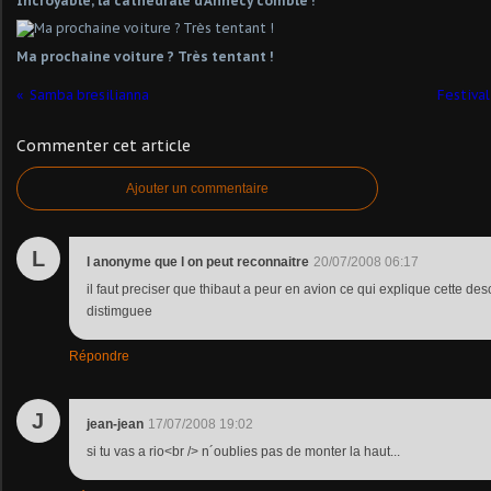
Incroyable, la cathédrale d'Annecy comble !
Ma prochaine voiture ? Très tentant !
Samba bresilianna
Festival
Commenter cet article
Ajouter un commentaire
L
l anonyme que l on peut reconnaitre
20/07/2008 06:17
il faut preciser que thibaut a peur en avion ce qui explique cette de
distimguee
Répondre
J
jean-jean
17/07/2008 19:02
si tu vas a rio<br /> n´oublies pas de monter la haut...