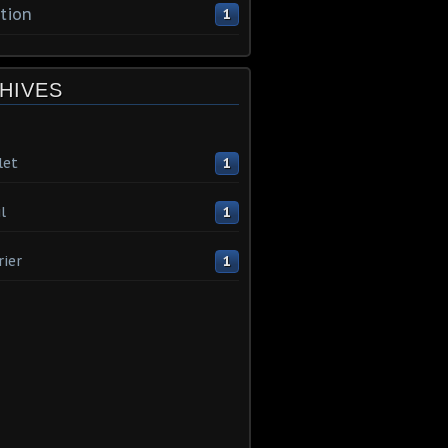
tion
1
HIVES
let
1
l
1
rier
1