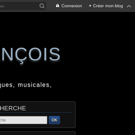
Connexion
+
Créer mon blog
ANÇOIS
ques, musicales,
HERCHE
OK