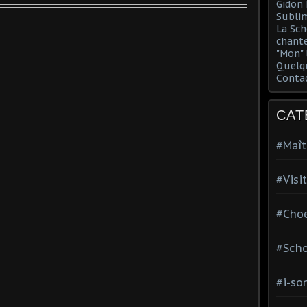
Gidon 
Sublim
La Sch
chante
"Mon" 
Quelqu
Conta
CAT
#Maît
#Visi
#Choe
#Scho
#i-so