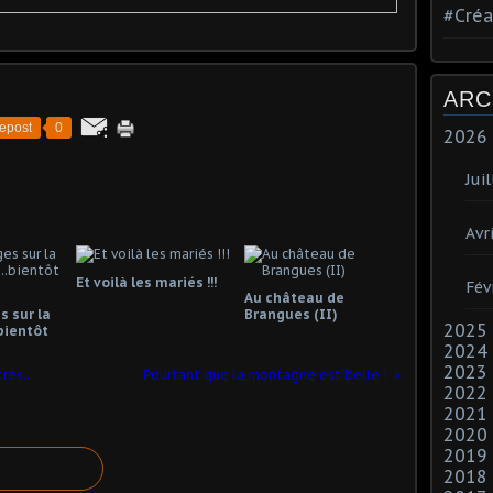
#Créa
ARC
epost
0
2026
Juil
Avri
Et voilà les mariés !!!
Fév
Au château de
 sur la
Brangues (II)
2025
bientôt
2024
2023
res...
Pourtant que la montagne est belle !
2022
2021
2020
2019
2018