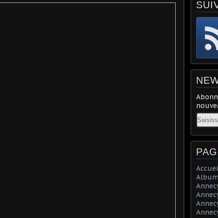
SUI
NEW
Abonne
nouvea
Email
PAG
Accuei
Album
Annecy 
Annecy 
Annecy 
Annecy 