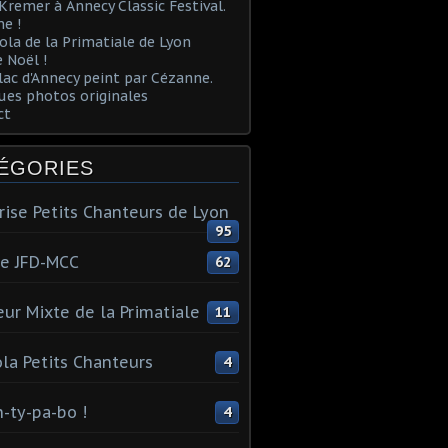
Kremer à Annecy Classic Festival.
e !
ola de la Primatiale de Lyon
 Noël !
lac d'Annecy peint par Cézanne.
es photos originales
ct
ÉGORIES
rise Petits Chanteurs de Lyon
95
te JFD-MCC
62
ur Mixte de la Primatiale
11
la Petits Chanteurs
4
n-ty-pa-bo !
4