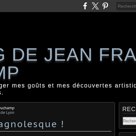
G DE JEAN FR
MP
ager mes goûts et mes découvertes artisti
s.
 Duchamp
REC
 de Lyon
agnolesque !