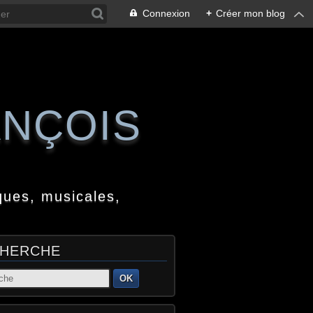
Connexion
+
Créer mon blog
ANÇOIS
ques, musicales,
HERCHE
OK