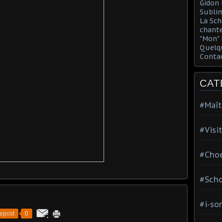
Gidon 
Sublim
La Sch
chante
"Mon" 
Quelqu
Conta
CAT
#Maît
#Visi
#Choe
#Scho
#i-so
epost
0