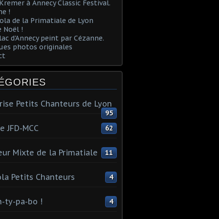
Kremer à Annecy Classic Festival.
e !
ola de la Primatiale de Lyon
 Noël !
lac d'Annecy peint par Cézanne.
es photos originales
ct
ÉGORIES
rise Petits Chanteurs de Lyon
95
te JFD-MCC
62
ur Mixte de la Primatiale
11
la Petits Chanteurs
4
n-ty-pa-bo !
4