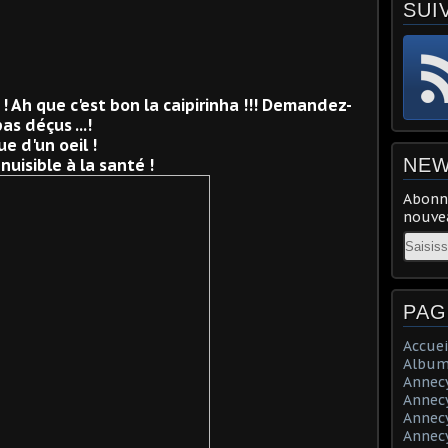
SUI
! Ah que c'est bon la caipirinha !!! Demandez-
as déçus ...!
e d'un oeil !
NEW
nuisible à la santé !
Abonne
nouvea
Email
PAG
Accuei
Album
Annecy 
Annecy 
Annecy 
Annecy 