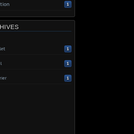
tion
1
HIVES
let
1
l
1
rier
1