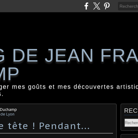
G DE JEAN FR
MP
ager mes goûts et mes découvertes artisti
s.
s Duchamp
REC
 de Lyon
e tête ! Pendant...