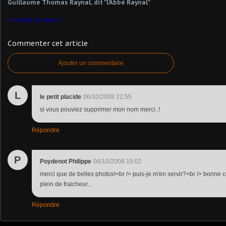
Guillaume Thomas Raynal, dit "l'Abbé Raynal"
Faites un voeu !
Commenter cet article
Ajouter un commentaire
L
le petit placide
06/10/2008 22:55
si vous pouviez supprimer mon nom merci..!
Répondre
P
Poydenot Philippe
06/10/2008 19:02
merci que de belles photos!<br /> puis-je m'en servir?<br /> bonne 
plein de fraicheur...
Répondre