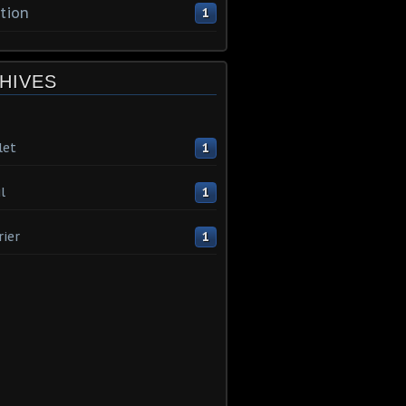
tion
1
HIVES
let
1
l
1
rier
1