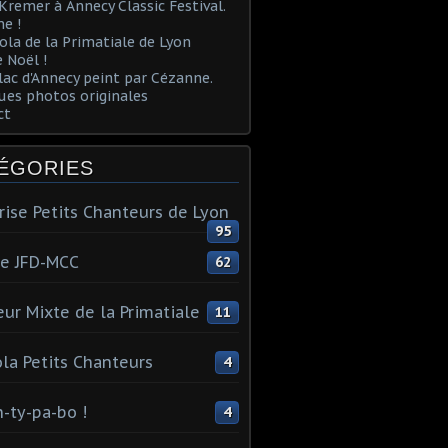
Kremer à Annecy Classic Festival.
e !
ola de la Primatiale de Lyon
 Noël !
lac d'Annecy peint par Cézanne.
es photos originales
ct
ÉGORIES
rise Petits Chanteurs de Lyon
95
te JFD-MCC
62
ur Mixte de la Primatiale
11
la Petits Chanteurs
4
n-ty-pa-bo !
4