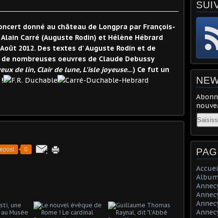
SUI
 concert donné au château de Longpra par François-
Alain Carré (Auguste Rodin) et Hélène Hébrard
 Août 2012. Des textes d' Auguste Rodin et de
ec de nombreuses oeuvres de Claude Debussy
eux de lin, Clair de lune, L'isle joyeuse..
.) Ce fut un
NEW
!
Abonne
nouvea
Email
epost
0
PAG
Accuei
Album
Annecy 
Annecy 
Annecy 
Annecy 