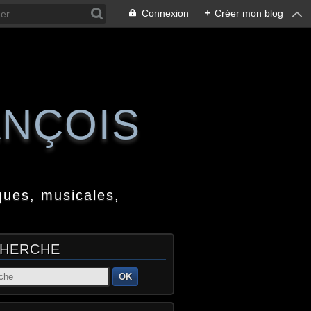
Connexion
+
Créer mon blog
ANÇOIS
ques, musicales,
HERCHE
OK