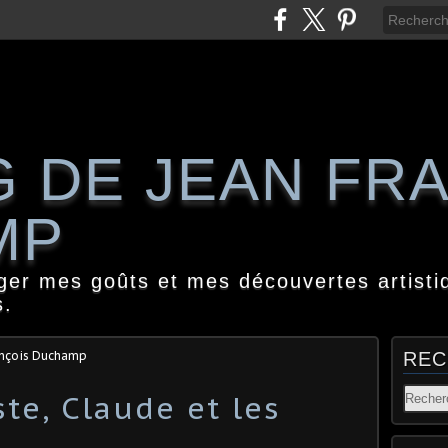
G DE JEAN FR
MP
ager mes goûts et mes découvertes artisti
s.
ançois Duchamp
REC
te, Claude et les