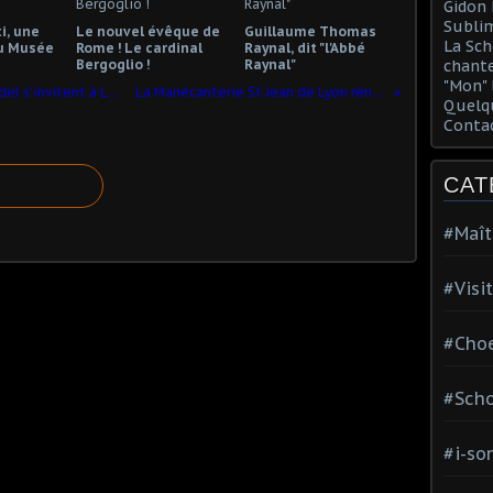
Gidon 
Sublim
i, une
Le nouvel évêque de
Guillaume Thomas
La Sch
u Musée
Rome ! Le cardinal
Raynal, dit "l'Abbé
Bergoglio !
Raynal"
chante
"Mon" 
Quand Auguste Rodin et Camille Claudel s'invitent à Longpra
La Manécanterie St Jean de Lyon rénovée.
Quelqu
Conta
CAT
#Maît
#Visi
#Choe
#Scho
#i-so