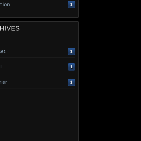
tion
1
HIVES
let
1
l
1
rier
1