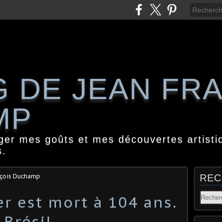
G DE JEAN FR
MP
ager mes goûts et mes découvertes artisti
s.
nçois Duchamp
REC
r est mort à 104 ans.
Brésil...