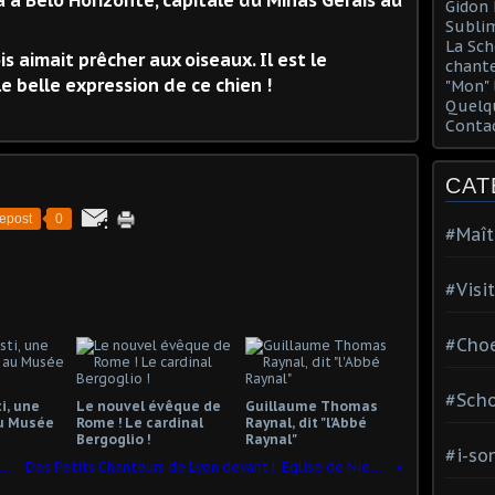
 à Belo Horizonte, capitale du Minas Gerais au
Gidon 
Sublim
La Sch
is aimait prêcher aux oiseaux. Il est le
chante
 belle expression de ce chien !
"Mon" 
Quelqu
Conta
CAT
epost
0
#Maît
#Visi
#Choe
#Scho
i, une
Le nouvel évêque de
Guillaume Thomas
u Musée
Rome ! Le cardinal
Raynal, dit "l'Abbé
Bergoglio !
Raynal"
#i-so
e des lumière 2012 : place des Terreaux
Des Petits Chanteurs de Lyon devant l' Eglise de Niemeyer...