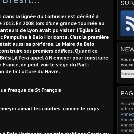
SUI
s dans la lignée du Corbusier est décédé à
e 2012. En 2008, lors d'une grande tournée au
hanteurs de Lyon avait pu visiter l'Eglise St
ac Pampulha à Belo Horizonte. C'est la première
tait aussi sa préférée. Le Maire de Belo
NEW
construire ses premiers édifices. Quand ce
résil, il fera appel à Niemeyer pour construire
Abonne
n France, on peut voir le siège du Parti
nouvea
on de la Culture du Havre.
Email
que fresque de St François
PAG
Accuei
 Niemeyer aimait les courbes comme le corps
Album
Annecy 
Annecy 
Annecy 
Annecy 