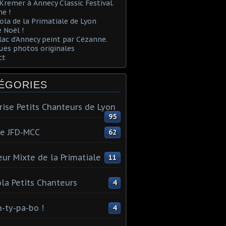
Kremer à Annecy Classic Festival.
e !
ola de la Primatiale de Lyon
 Noël !
lac d'Annecy peint par Cézanne.
es photos originales
ct
ÉGORIES
rise Petits Chanteurs de Lyon
95
te JFD-MCC
62
ur Mixte de la Primatiale
11
la Petits Chanteurs
4
n-ty-pa-bo !
4