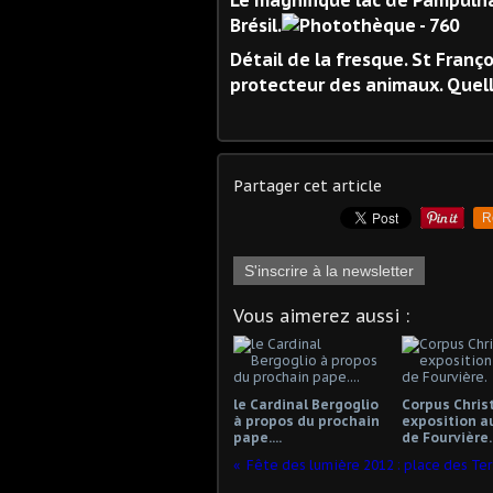
Le magnifique lac de Pampulha
Brésil.
Détail de la fresque. St Franço
protecteur des animaux. Quelle
Partager cet article
R
S'inscrire à la newsletter
Vous aimerez aussi :
le Cardinal Bergoglio
Corpus Christ
à propos du prochain
exposition a
pape....
de Fourvière.
Fêt