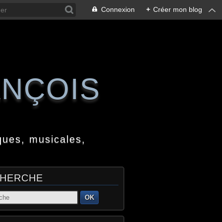
Connexion
+
Créer mon blog
ANÇOIS
ques, musicales,
HERCHE
OK