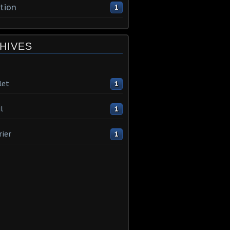
tion
1
HIVES
let
1
l
1
rier
1