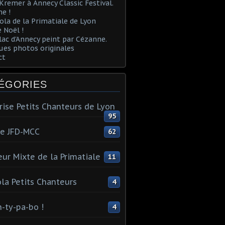
Kremer à Annecy Classic Festival.
e !
ola de la Primatiale de Lyon
 Noël !
lac d'Annecy peint par Cézanne.
es photos originales
ct
ÉGORIES
rise Petits Chanteurs de Lyon
95
te JFD-MCC
62
ur Mixte de la Primatiale
11
la Petits Chanteurs
4
n-ty-pa-bo !
4