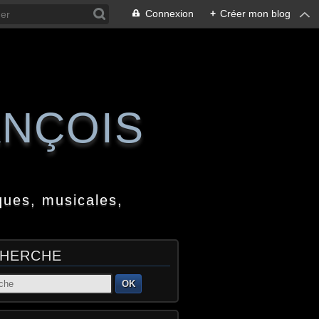
Connexion
+
Créer mon blog
ANÇOIS
ques, musicales,
HERCHE
OK