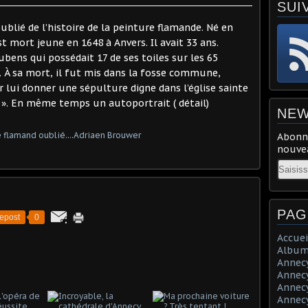
SUI
ublié de l’histoire de la peinture flamande. Né en
t mort jeune en 1648 à Anvers. Il avait 33 ans.
ns qui possédait 17 de ses toiles sur les 65
ait. À sa mort, il fut mis dans la fosse commune,
 lui donner une sépulture digne dans l’église sainte
 ». En même temps un autoportrait ( détail)
NEW
Abonne
nouvea
Email
PAG
epost
0
Accuei
Album
Annecy 
Annecy 
Annecy 
Annecy 