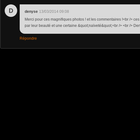
D
denyse
13/03/2014 09:08
Merci pour ces magnifiques photos ! et les commentaires !<br /> ces
par leur beauté et une certaine &quot;naïveté&quot;<br /> <br /> De
Répondre