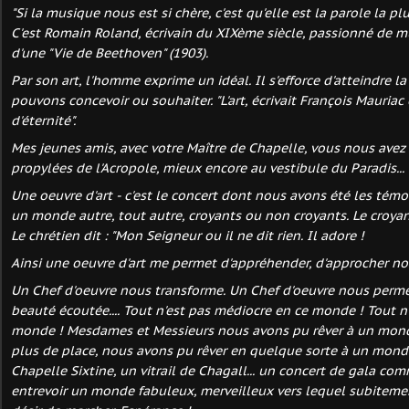
"Si la musique nous est si chère, c'est qu'elle est la parole la pl
C'est Romain Roland, écrivain du XIXème siècle, passionné de mu
d'une "Vie de Beethoven" (1903).
Par son art, l'homme exprime un idéal. Il s'efforce d'atteindre l
pouvons concevoir ou souhaiter. "L'art, écrivait François Mauria
d'éternité".
Mes jeunes amis, avec votre Maître de Chapelle, vous nous avez 
propylées de l'Acropole, mieux encore au vestibule du Paradis...
Une oeuvre d'art - c'est le concert dont nous avons été les tém
un monde autre, tout autre, croyants ou non croyants. Le croy
Le chrétien dit : "Mon Seigneur ou il ne dit rien. Il adore !
Ainsi une oeuvre d'art me permet d'appréhender, d'approcher not
Un Chef d'oeuvre nous transforme. Un Chef d'oeuvre nous permet
beauté écoutée.... Tout n'est pas médiocre en ce monde ! Tout n'
monde ! Mesdames et Messieurs nous avons pu rêver à un mond
plus de place, nous avons pu rêver en quelque sorte à un mond
Chapelle Sixtine, un vitrail de Chagall... un concert de gala com
entrevoir un monde fabuleux, merveilleux vers lequel subitem