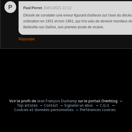
P
Paul Perret
20/01/2021 22:12
Désolé de constater une erreur figurant d'ailleurs sur l'avis du déc
ordination en 1951 et non 1961, qui m'a valu de devenir moniteur d
Belleville-sur-Saône, son premier poste de vicaire.
Répondre
Voir le profil de
Jean François Duchamp
sur le portail Overblog
Top articles
Contact
Signaler un abus
C.G.U.
Cookies et données personnelles
Préférences cookies