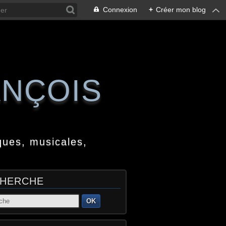
Connexion
+
Créer mon blog
ANÇOIS
ques, musicales,
HERCHE
OK