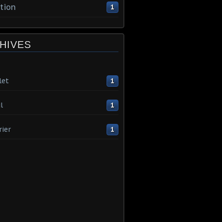
tion
1
HIVES
let
1
l
1
rier
1