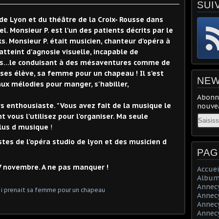
SUI
 de Lyon et du théâtre de la Croix- Rousse dans
el. Monsieur P. est l'un des patients décrits par le
s. Monsieur P. était musicien, chanteur d'opéra à
 atteint d'agnosie visuelle, incapable de
es...le conduisant à des mésaventures comme de
ses élève, sa femme pour un chapeau ! Il s'est
NEW
aux mélodies pour manger, s'habiller,
Abonne
ors enthousiaste. "Vous avez fait de la musique le
nouvea
t vous l'utilisez pour l'organiser. Ma seule
Email
Plus d musique
!
stes de l'opéra studio de lyon et des musicien d
PAG
17 novembre. A ne pas manquer !
Accuei
Album
Annecy 
Annecy 
Annecy 
Annecy 