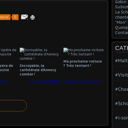
Gidon 
Sublim
La Sch
chante
epost
0
"Mon" 
Quelqu
Conta
CAT
#Maît
Ma prochaine voiture
opéra de
Incroyable, la
? Très tentant !
ssite
cathédrale d'Annecy
comble !
#Visi
vecin
Avec Nelson Freire à l'Auditorium de Lyon
#Choe
#Scho
#i-so