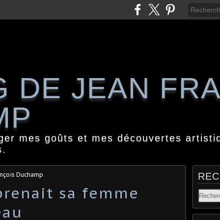
G DE JEAN FR
MP
ager mes goûts et mes découvertes artisti
s.
ançois Duchamp
REC
prenait sa femme
eau