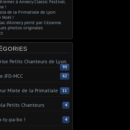
Kremer à Annecy Classic Festival.
e !
ola de la Primatiale de Lyon
 Noël !
lac d'Annecy peint par Cézanne.
es photos originales
ct
ÉGORIES
rise Petits Chanteurs de Lyon
95
te JFD-MCC
62
ur Mixte de la Primatiale
11
la Petits Chanteurs
4
n-ty-pa-bo !
4