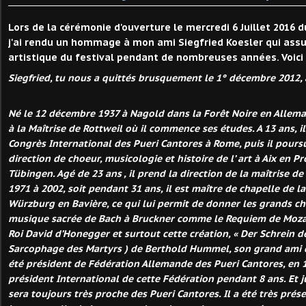
Lors de la cérémonie d'ouverture le mercredi 6 Juillet 2016 du
j'ai rendu un hommage à mon ami Siegfried Koesler qui assur
artistique du festival pendant de nombreuses années. Voici
Siegfried, tu nous a quittés brusquement le 1° décembre 2012, à
Né le 12 décembre 1937 à Nagold dans la Forêt Noire en Allemag
à la Maîtrise de Rottweil où il commence ses études. A 13 ans, i
Congrès International des Pueri Cantores à Rome, puis il pours
direction de choeur, musicologie et histoire de l’ art à Aix en P
Tübingen. Agé de 23 ans , il prend la direction de la maîtrise d
1971 à 2002, soit pendant 31 ans, il est maître de chapelle de l
Würzburg en Bavière, ce qui lui permit de donner les grands ch
musique sacrée de Bach à Bruckner comme le Requiem de Mozart
Roi David d’Honegger et surtout cette création, « Der Schrein de
Sarcophage des Martyrs ) de Berthold Hummel, son grand ami c
été président de Fédération Allemande des Pueri Cantores, en 1
président International de cette Fédération pendant 8 ans. Et jusq
sera toujours très proche des Pueri Cantores. Il a été très prés