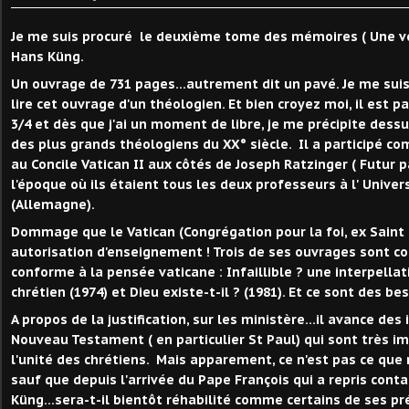
Je me suis procuré le deuxième tome des mémoires ( Une vé
Hans Küng.
Un ouvrage de 731 pages...autrement dit un pavé. Je me suis d
lire cet ouvrage d'un théologien. Et bien croyez moi, il est pa
3/4 et dès que j'ai un moment de libre, je me précipite dess
des plus grands théologiens du XX° siècle. Il a participé co
au Concile Vatican II aux côtés de Joseph Ratzinger ( Futur 
l'époque où ils étaient tous les deux professeurs à l' Unive
(Allemagne).
Dommage que le Vatican (Congrégation pour la foi, ex Saint Of
autorisation d'enseignement ! Trois de ses ouvrages sont 
conforme à la pensée vaticane : Infaillible ? une interpellat
chrétien (1974) et Dieu existe-t-il ? (1981). Et ce sont des bes
A propos de la justification, sur les ministère...il avance des
Nouveau Testament ( en particulier St Paul) qui sont très im
l'unité des chrétiens. Mais apparement, ce n'est pas ce que 
sauf que depuis l'arrivée du Pape François qui a repris cont
Küng...sera-t-il bientôt réhabilité comme certains de ses p