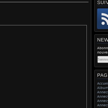
SUI
NEW
Abonne
nouvea
Email
PAG
Accuei
Album
Annecy 
Annecy 
Annecy 
Annecy 