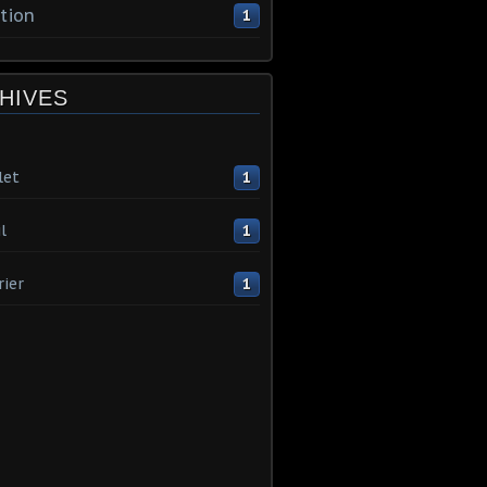
tion
1
HIVES
let
1
l
1
rier
1