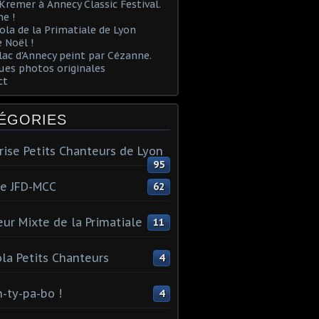
Kremer à Annecy Classic Festival.
e !
ola de la Primatiale de Lyon
 Noël !
lac d'Annecy peint par Cézanne.
es photos originales
ct
ÉGORIES
rise Petits Chanteurs de Lyon
95
te JFD-MCC
62
ur Mixte de la Primatiale
11
la Petits Chanteurs
4
n-ty-pa-bo !
4