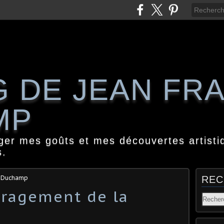
G DE JEAN FR
MP
ager mes goûts et mes découvertes artisti
s.
s Duchamp
REC
uragement de la