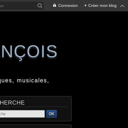
Connexion
+
Créer mon blog
ANÇOIS
ques, musicales,
HERCHE
OK