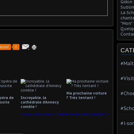
Gidon 
Sublim
La Sch
chante
"Mon" 
Quelqu
Conta
epost
0
CAT
#Maît
#Visi
#Choe
Ma prochaine voiture
opéra de
Incroyable, la
? Très tentant !
ssite
cathédrale d'Annecy
comble !
#Scho
24 juin. Sous l'oeil attentif du coq de l'horloge !
#i-so