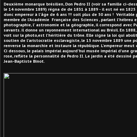
Deuxième monarque brésilien, Don Pedro II (voir sa famille ci-desso
le 14 novembre 1889) régna de de 1831 à 1889 - il est né en 1825 
donc empereur à l'âge de 6 ans !!! soit plus de 50 ans ! Véritable 
membre de l'Académie Française des Sciences , parlant l'hébreu et
photographie, l' astronomie et la géographie, il correspond avec P
savants. il donne un rayonnement international au Brésil. En 1888, 
voit sur la photo,est l'héritière du trône. Elle signe la loi qui aboli
soutien de l'aristocratie esclavagiste, le 15 novembre 1889 une p
renverse la monarchie et instaure la république. L'empereur meut 
Ci dessous, le palais impérial aujourd'hui musée impérial d'une gra
rose, reflète la personnalité de Pedro II. Le jardin a été dessiné p
Jean-Baptiste Binot.