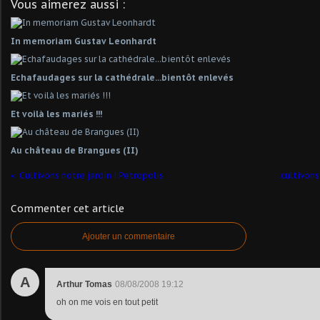
Vous aimerez aussi :
In memoriam Gustav Leonhardt
Echafaudages sur la cathédrale...bientôt enlevés
Et voilà les mariés !!!
Au château de Brangues (II)
Cultivons notre jardin ! Petropolis
cultivons
Commenter cet article
Ajouter un commentaire
A
Arthur Tomas
08/08/2008 19:12
oh on me vois en tout petit