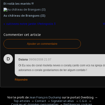
Et voilà les mariés !!!
Au château de Brangues (II)
cultivons notre jardin ! Petropolis 3
V
Commenter cet article
Ajouter un commentaire
D
Daiana
09/08/2008 21:07
Oi Eu sou do coral risoleta neves o coralq canto com vcs na igreja
adoramos o corale gostariamos de ter algum contato !
Répondre
Voir le profil de
Jean François Duchamp
sur le portail Overblog
Top articles
Contact
Signaler un abus
C.G.U.
Cookies et données personnelles
Préférences cookies