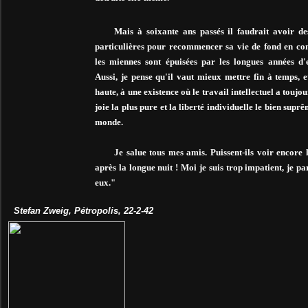
Mais à soixante ans passés il faudrait avoir de
particulières pour recommencer sa vie de fond en co
les miennes sont épuisées par les longues années d'
Aussi, je pense qu'il vaut mieux mettre fin à temps, et
haute, à une existence où le travail intellectuel a toujou
joie la plus pure et la liberté individuelle le bien supr
monde.
Je salue tous mes amis. Puissent-ils voir encore 
après la longue nuit ! Moi je suis trop impatient, je pa
eux."
Stefan Zweig, Pétropolis, 22-2-42