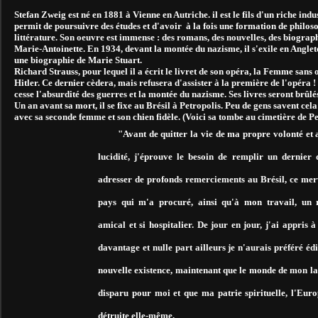
Stefan Zweig est né en 1881 à Vienne en Autriche. il est le fils d'un riche indust
permit de poursuivre des études et d'avoir à la fois une formation de philoso
littérature. Son oeuvre est immense : des romans, des nouvelles, des biograph
Marie-Antoinette. En 1934, devant la montée du nazisme, il s'exile en Anglet
une biographie de Marie Stuart.
Richard Strauss, pour lequel il a écrit le livret de son opéra, la Femme sans
Hitler. Ce dernier cèdera, mais refusera d'assister à la première de l'opéra 
cesse l'absurdité des guerres et la montée du nazisme. Ses livres seront brûlé
Un an avant sa mort, il se fixe au Brésil à Petropolis. Peu de gens savent cela 
avec sa seconde femme et son chien fidèle. (Voici sa tombe au cimetière de Pe
"Avant de quitter la vie de ma propre volonté et
lucidité, j'éprouve le besoin de remplir un dernier 
adresser de profonds remerciements au Brésil, ce mer
pays qui m'a procuré, ainsi qu'à mon travail, un 
amical et si hospitalier. De jour en jour, j'ai appris à
davantage et nulle part ailleurs je n'aurais préféré édi
nouvelle existence, maintenant que le monde de mon l
disparu pour moi et que ma patrie spirituelle, l'Europ
détruite elle-même.