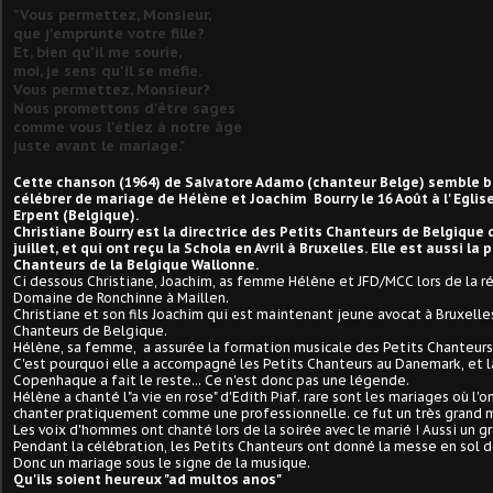
"Vous permettez, Monsieur,
que j'emprunte votre fille?
Et, bien qu'il me sourie,
moi, je sens qu'il se méfie.
Vous permettez, Monsieur?
Nous promettons d'être sages
comme vous l'étiez à notre âge
juste avant le mariage."
Cette chanson (1964) de Salvatore Adamo (chanteur Belge) semble b
célébrer de mariage de Hélène et Joachim Bourry le 16 Août à l' Eglise
Erpent (Belgique).
Christiane Bourry est la directrice des Petits Chanteurs de Belgique 
juillet, et qui ont reçu la Schola en Avril à Bruxelles. Elle est aussi la
Chanteurs de la Belgique Wallonne.
Ci dessous Christiane, Joachim, as femme Hélène et JFD/MCC lors de la ré
Domaine de Ronchinne à Maillen.
Christiane et son fils Joachim qui est maintenant jeune avocat à Bruxelles.
Chanteurs de Belgique.
Hélène, sa femme, a assurée la formation musicale des Petits Chanteurs
C'est pourquoi elle a accompagné les Petits Chanteurs au Danemark, et l
Copenhaque a fait le reste... Ce n'est donc pas une légende.
Hélène a chanté l"a vie en rose" d'Edith Piaf. rare sont les mariages où l
chanter pratiquement comme une professionnelle. ce fut un très grand 
Les voix d'hommes ont chanté lors de la soirée avec le marié ! Aussi un 
Pendant la célébration, les Petits Chanteurs ont donné la messe en sol d
Donc un mariage sous le signe de la musique.
Qu'ils soient heureux "ad multos anos"