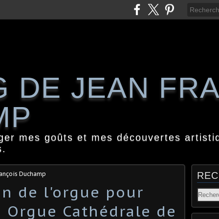
G DE JEAN FR
MP
ager mes goûts et mes découvertes artisti
s.
rançois Duchamp
REC
on de l'orgue pour
n Orgue Cathédrale de