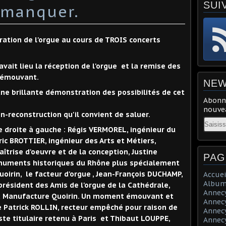
SUI
 manquer.
uration de l'orgue au cours de TROIS concerts
 avait lieu la réception de l'orgue et la remise des
 émouvant.
NEW
une brillante démonstration des possibilités de cet
Abonne
nouvea
n-reconstruction qu'il convient de saluer.
Email
e droite à gauche : Régis VERMOREL, ingénieur du
ric BROTTIER, ingénieur des Arts et Métiers,
aîtrise d'oeuvre et de la conception, Justine
PAG
numents historiques du Rhône plus spécialement
uoirin, le facteur d'orgue , Jean-François DUCHAMP,
Accuei
Album
président des Amis de l'orgue de la Cathédrale,
Annecy 
a Manufacture Quoirin. Un moment émouvant et
Annecy 
e Patrick ROLLIN, recteur empêché pour raison de
Annecy 
ste titulaire retenu à Paris et Thibaut LOUPPE,
Annecy 