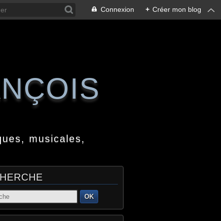
Connexion
+
Créer mon blog
ANÇOIS
ques, musicales,
HERCHE
OK