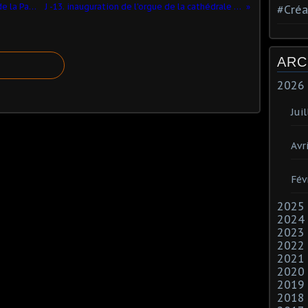
Belle photo souvenir de la première de la Passion d'Alarcon au festival d'Ambronay.
J -13. inauguration de l'orgue de la cathédrale de Lyon : Pascal Quoirin, facteur d'orgue
#Créa
ARC
2026
Juil
Avri
Fév
2025
2024
2023
2022
2021
2020
2019
2018