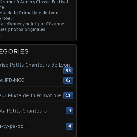
Kremer à Annecy Classic Festival.
e !
ola de la Primatiale de Lyon
 Noël !
lac d'Annecy peint par Cézanne.
es photos originales
ct
ÉGORIES
rise Petits Chanteurs de Lyon
95
te JFD-MCC
62
ur Mixte de la Primatiale
11
la Petits Chanteurs
4
n-ty-pa-bo !
4