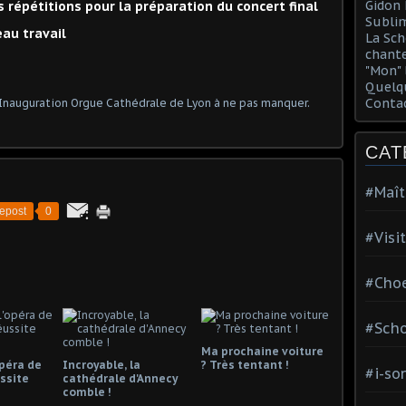
Gidon 
 répétitions pour la préparation du concert final
Sublim
beau
travail
La Sch
chante
"Mon" 
Quelqu
Conta
CAT
#Maît
epost
0
#Visi
#Choe
#Scho
Ma prochaine voiture
opéra de
Incroyable, la
? Très tentant !
#i-so
ssite
cathédrale d'Annecy
comble !