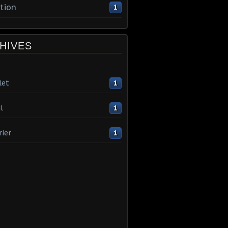
tion
1
HIVES
let
1
l
1
rier
1