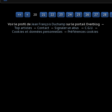
<<
<
20
10
21
22
23
24
25
26
27
28
Voir le profil de
Jean François Duchamp
sur le portail Overblog
Top articles
Contact
Signaler un abus
C.G.U.
Cookies et données personnelles
Préférences cookies