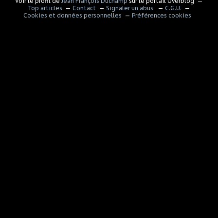
Voir le profil de
Jean François Duchamp
sur le portail Overblog
Top articles
Contact
Signaler un abus
C.G.U.
Cookies et données personnelles
Préférences cookies