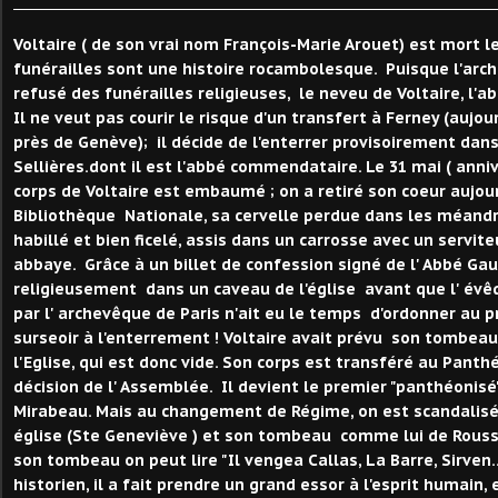
Voltaire ( de son vrai nom François-Marie Arouet) est mort l
funérailles sont une histoire rocambolesque. Puisque l'arc
refusé des funérailles religieuses, le neveu de Voltaire, l'ab
Il ne veut pas courir le risque d'un transfert à Ferney (aujou
près de Genève); il décide de l'enterrer provisoirement dan
Sellières.dont il est l'abbé commendataire. Le 31 mai ( anniv
corps de Voltaire est embaumé ; on a retiré son coeur aujour
Bibliothèque Nationale, sa cervelle perdue dans les méandre
habillé et bien ficelé, assis dans un carrosse avec un servit
abbaye. Grâce à un billet de confession signé de l' Abbé Gaul
religieusement dans un caveau de l'église avant que l' évêq
par l' archevêque de Paris n'ait eu le temps d'ordonner au p
surseoir à l'enterrement ! Voltaire avait prévu son tombeau
l'Eglise, qui est donc vide. Son corps est transféré au Panth
décision de l' Assemblée. Il devient le premier "panthéonisé"
Mirabeau. Mais au changement de Régime, on est scandalisé 
église (Ste Geneviève ) et son tombeau comme lui de Rouss
son tombeau on peut lire "Il vengea Callas, La Barre, Sirven.
historien, il a fait prendre un grand essor à l'esprit humain,