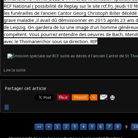
RCF National ( possibilité de Replay sur le site rcf.fr). Jeudi 10 f
les funérailles de l'ancien Cantor Georg Christoph Biller décédé l
grave maladie ,il avait dû démissionner en 2015 après 23 ans d
de Leipzig. On gardera de lui une image d'un homme généreux, a
compétent. Vous pourrez entendre des oeuvres de Bach, Mende
avec le Thomanerchor sous sa direction. RIP
Lire la suite
Partager cet article
Repost
0
…
<<
<
1
2
3
4
5
6
7
8
9
10