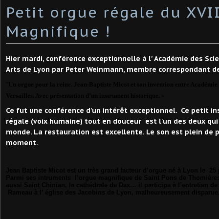
Petit orgue régale du XVII
Magnifique !
Hier mardi, conférence exceptionnelle à l' Académie des Scie
Arts de Lyon par Peter Weinmann, membre correspondant d
"
Un orgue pour la reine. Jean-Baptiste Micot et son invention entre Académi
Versailles. Avec présentation d’un instrument historique.
»
Ce fut une conférence d'un intérêt exceptionnel. Ce petit 
régale (voix humaine) tout en douceur est l'un des deux qui
monde. La restauration est excellente. Le son est plein de p
moment.
Jean Baptiste Micot est un très grand facteur d’orgue né à Lyon le 25 
Parmi ses intruments l’orgue magnifique de Saint Pons de Thomière
aussi Saint Chinian, la cathédrale de Dax… il participa à l’entretien d
Rameau à l’ église des Jacobins de Lyon, malheureusement disparue